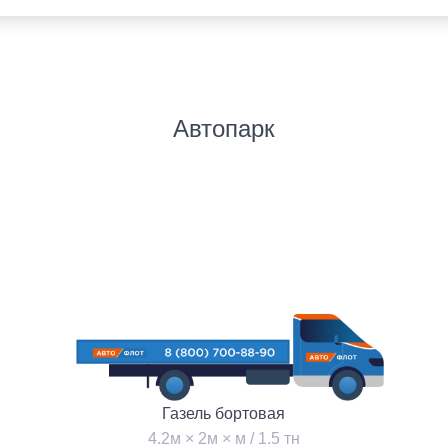
ОТПРАВИТЬ
Автопарк
Газель бортовая
4.2м × 2м × м / 1.5 тн