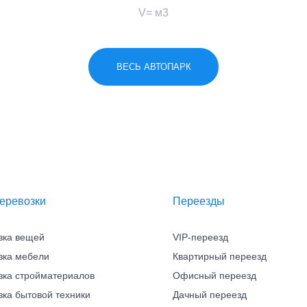
V= м3
ВЕСЬ АВТОПАРК
еревозки
Переезды
зка вещей
VIP-переезд
зка мебели
Квартирный переезд
зка стройматериалов
Офисный переезд
зка бытовой техники
Дачный переезд