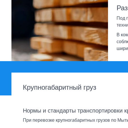
Крупнотоннажные грузоперевозки
О компании
Раз
Перевозка мотоцикла
Рефрижераторные перевозки
Вакансии
Под 
Экспресс
техн
Контакты
Сборные грузы
В ко
собл
Такси
шири
ОПЛАТА-ONLINE
Крупногабаритный груз
Нормы и стандарты транспортировки к
При перевозке крупногабаритных грузов по Мыт