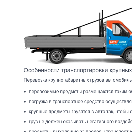
О
Особенности транспортировки крупных
В
С
Н
Перевозка крупногабаритных грузов автомобил
М
З
перевозимые предметы размещаются таким обр
М
О
погрузка в транспортное средство осуществл
П
крупные предметы грузятся в авто так, чтобы 
На
С
груз не должен оказывать негативного возде
У
предметы, выходящие за пределы транспортно