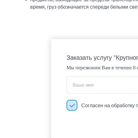
П
Су
время, груз обозначается спереди белыми све
С
Т
И
О
О
У
Те
Ч
Н
Заказать услугу "Крупно
Н
E-
Мы перезвоним Вам в течение 8 
И
Я
Ваше имя
Е
С
Согласен на обработку
С
В
К