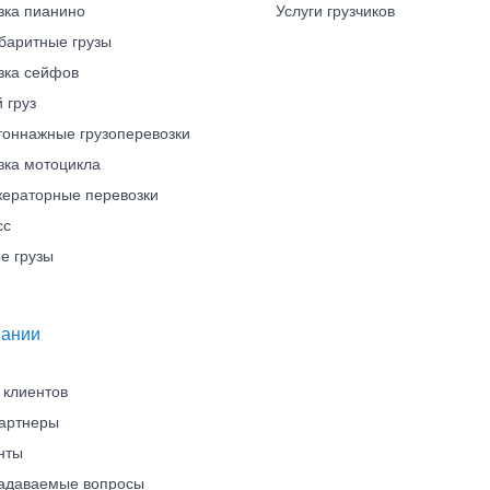
зка пианино
Услуги грузчиков
баритные грузы
зка сейфов
 груз
тоннажные грузоперевозки
зка мотоцикла
ераторные перевозки
сс
е грузы
пании
 клиентов
артнеры
нты
задаваемые вопросы