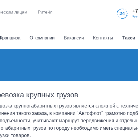
+7
еским лицам
Ритейл
Кру
Франшиза
О компании
Вакансии
Контакты
Такси
Отзывы клиентов
Водителям
Часто задаваемые 
Наши партнеры
Новости и события
Сборка-разборка мебели
д
Аренда погрузчика
Документы
Вызов эвакуатора
евозка крупных грузов
Помощь на дорогах
озка крупногабаритных грузов является сложной с техничес
лнения такого заказа, в компании "Автофлот" грамотно по
оподъемности, учитывают маршрут передвижения и отдельн
ногабаритных грузов по городу необходимо иметь специаль
узки товаров.