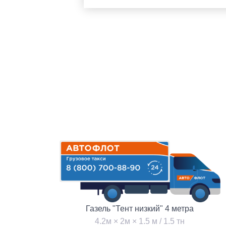
Газель "Тент низкий" 4 метра
4.2м × 2м × 1.5 м / 1.5 тн