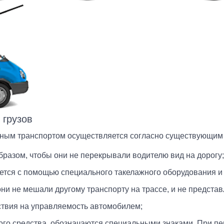
ставить свой отзыв о нас
 грузов
ыберите город
Номер купона
тать партнером
е нашли ответ? Задайте свой вопрос
ьным транспортом осуществляется согласно существующим
Ваше имя
осква
Владивосток
аключить договор
азом, чтобы они не перекрывали водителю вид на дорогу;
Ваше имя
Ваше имя
ытищи
Воронеж
плата-online
Дата заказа
яется с помощью специального такелажного оборудования и
одольск
Ижевск
Электронная почта
они не мешали другому транспорту на трассе, и не предста
Ваше имя
значение платежа
анкт-Петербург
Красноярск
йствия на управляемость автомобилем;
Электронная почта
Электронная почта
льяновск
Сочи
Фамилия
го средства, обозначаются специальными знаками. При пе