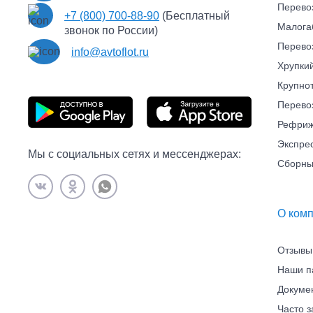
Перево
+7 (800) 700-88-90
(Бесплатный
Малога
звонок по России)
Перево
info@avtoflot.ru
Хрупкий
Крупно
Перево
Рефриж
Экспре
Мы с социальных сетях и мессенджерах:
Сборны
О ком
Отзывы
Наши п
Докуме
Часто 