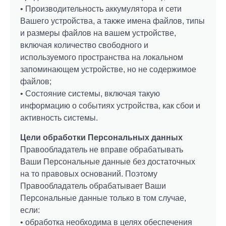
Поиск по сайту...
Уфа
Белгород
Текст сообщения
Ваш вопрос
• Производительность аккумулятора и сети
Отчество
Телефон *
Челябинск
Киров
Вашего устройства, а также имена файлов, типы
Текст отзыва
Согласен на обработку
Согласен на обработку
Согласен на обработку
Согласен на обработку
персональных
персональных
персональных
персональных
Нижний Новгород
Кострома
и размеры файлов на вашем устройстве,
Название компании
данных
данных
данных
данных
Новосибирск
Курск
включая количество свободного и
E-mail *
Ваш телефон
используемого пространства на локальном
Иваново
Новороссийск
запоминающем устройстве, но не содержимое
Ярославль
Ростов-на-Дону
Согласен на обработку
персональных данных
ОТПРАВИТЬ
ОТПРАВИТЬ
ОТПРАВИТЬ
ОТПРАВИТЬ
файлов;
Екатеринбург
Ставрополь
• Состояние системы, включая такую
Смоленск
Тюмень
E-mail
Согласен на обработку
Согласен на обработку
персональных данных
персональных данных
информацию о событиях устройства, как сбои и
Самара
Владикавказ
ОТПРАВИТЬ
активность системы.
Согласен на обработку
персональных данных
Волгоград
Пенза
Кемерово
Цели обработки Персональных данных
Согласен на обработку
персональных
ЗАДАТЬ ВОПРОС
ЗАДАТЬ ВОПРОС
Правообладатель не вправе обрабатывать
данных
ОСТАВИТЬ ОТЗЫВ
Ваши Персональные данные без достаточных
на то правовых оснований. Поэтому
Правообладатель обрабатывает Ваши
ОТПРАВИТЬ
Персональные данные только в том случае,
если:
• обработка необходима в целях обеспечения