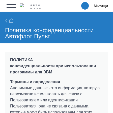
Мытищи
Мытищи
Физическим лицам
Юридическим лицам
Ритейл
Политика конфиденциальности
Автофлот Пульт
Услуги
Цены
ПОЛИТИКА
конфиденциальности при использовании
Автопарк
программы для ЭВМ
Акции
Термины и определения
Анонимные данные - это информация, которую
Упаковка
невозможно использовать для связи с
Пользователем или идентификации
О компании
Пользователя, она не связана с данными,
которые могут быть использованы для этих