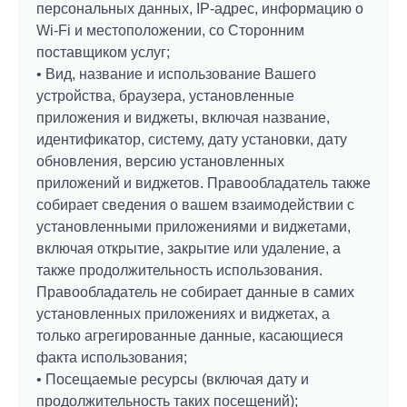
персональных данных, IP-адрес, информацию о
Wi-Fi и местоположении, со Сторонним
поставщиком услуг;
• Вид, название и использование Вашего
устройства, браузера, установленные
Оставить свой отзыв о нас
приложения и виджеты, включая название,
Номер купона
Стать партнером
Не нашли ответ? Задайте свой вопрос
идентификатор, систему, дату установки, дату
Выберите город
обновления, версию установленных
Ваше имя
Заключить договор
приложений и виджетов. Правообладатель также
Ваше имя
Ваше имя
Дата заказа
Москва
Владивосток
собирает сведения о вашем взаимодействии с
Оплата-online
установленными приложениями и виджетами,
Мытищи
Воронеж
Электронная почта
Ваше имя
Назначение платежа
включая открытие, закрытие или удаление, а
Подольск
Ижевск
также продолжительность использования.
Электронная почта
Электронная почта
Санкт-Петербург
Красноярск
Фамилия
Правообладатель не собирает данные в самих
Ульяновск
Сочи
Сумма (руб.)
установленных приложениях и виджетах, а
Ваше имя
Ваше имя
Ваше имя
Ваше имя
+7 (___) ___-__-__
Ваш телефон
Пермь
Казань
только агрегированные данные, касающиеся
Саратов
Краснодар
+7 (___) ___-__-__
+7 (___) ___-__-__
Имя
факта использования;
Тольятти
Рязань
Имя *
Оцените
• Посещаемые ресурсы (включая дату и
Ваш телефон
Ваш телефон
Ваш телефон
Ваш телефон
Омск
Барнаул
Ваш email
продолжительность таких посещений);