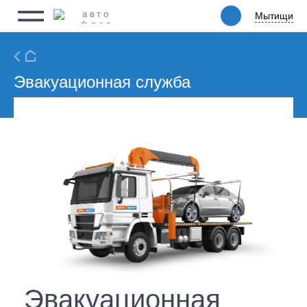
Мытищи
Мытищи
Физическим лицам
Юридическим лицам
Ритейл
Эвакуационная служба
Услуги
Цены
Автопарк
Акции
Упаковка
О компании
Эвакуационная