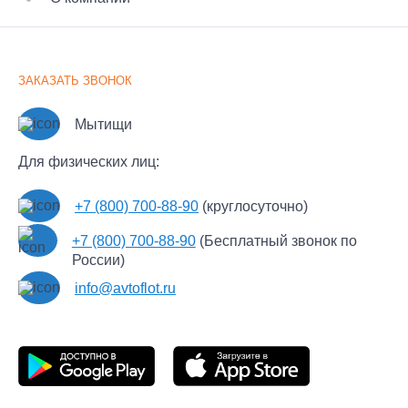
Дачный переезд
Вызов эвакуатора
Перевозка сейфов
Услуги грузчиков
Отзывы клиентов
Хрупкий груз
Наши партнеры
Крупнотоннажные грузоперевозки
ЗАКАЗАТЬ ЗВОНОК
Документы
Перевозка мотоцикла
Часто задаваемые вопросы
Рефрижераторные перевозки
Мытищи
Новости
Экспресс
Для физических лиц:
Контакты
Сборные грузы
Пользовательское соглашение
+7 (800) 700-88-90
(круглосуточно)
Политика обработки персональных данных
+7 (800) 700-88-90
(Бесплатный звонок по
Политика конфиденциальности Автофлот Пульт
России)
info@avtoflot.ru