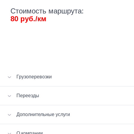
Стоимость маршрута:
80 руб./км
Грузоперевозки
Перевозка вещей
Переезды
Перевозка мебели
Перевозка стройматериалов
VIP-переезд
Дополнительные услуги
Перевозка бытовой техники
Квартирный переезд
Перевозка пианино
Офисный переезд
Сборка-разборка мебели
Малогабаритные грузы
О компании