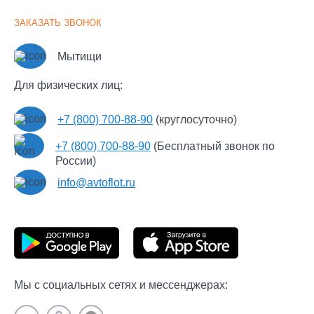
Наши партнеры
Крупнотоннажные грузоперевозки
ЗАКАЗАТЬ ЗВОНОК
Документы
Перевозка мотоцикла
Часто задаваемые вопросы
Рефрижераторные перевозки
Мытищи
Новости
Экспресс
Для физических лиц:
Контакты
Сборные грузы
Пользовательское соглашение
+7 (800) 700-88-90
(круглосуточно)
Политика обработки персональных данных
+7 (800) 700-88-90
(Бесплатный звонок по
Политика конфиденциальности Автофлот Пульт
России)
info@avtoflot.ru
Мы с социальных сетях и мессенджерах: