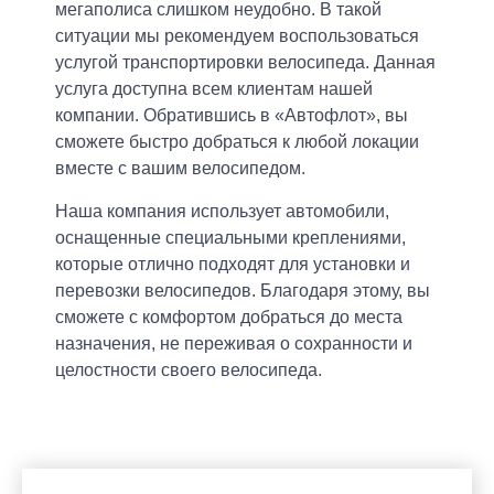
мегаполиса слишком неудобно. В такой
ситуации мы рекомендуем воспользоваться
услугой транспортировки велосипеда. Данная
услуга доступна всем клиентам нашей
компании. Обратившись в «Автофлот», вы
сможете быстро добраться к любой локации
вместе с вашим велосипедом.
Оставить свой отзыв о нас
Наша компания использует автомобили,
Номер купона
оснащенные специальными креплениями,
Стать партнером
Не нашли ответ? Задайте свой вопрос
которые отлично подходят для установки и
Выберите город
Ваше имя
перевозки велосипедов. Благодаря этому, вы
Заключить договор
Ваше имя
Ваше имя
сможете с комфортом добраться до места
Дата заказа
Москва
Владивосток
Оплата-online
назначения, не переживая о сохранности и
Мытищи
Воронеж
целостности своего велосипеда.
Электронная почта
Ваше имя
Назначение платежа
Подольск
Ижевск
Электронная почта
Электронная почта
Санкт-Петербург
Красноярск
Фамилия
Ульяновск
Сочи
Сумма (руб.)
Ваше имя
Ваше имя
Ваше имя
Ваше имя
+7 (___) ___-__-__
Ваш телефон
Пермь
Казань