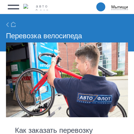
Мытищи
Мытищи
Физическим лицам
Юридическим лицам
Ритейл
Перевозка велосипеда
Услуги
Цены
Автопарк
Акции
Упаковка
О компании
Как заказать перевозку