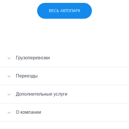
ВЕСЬ АВТОПАРК
Грузоперевозки
Перевозка вещей
Переезды
Перевозка мебели
Перевозка стройматериалов
VIP-переезд
Дополнительные услуги
Перевозка бытовой техники
Квартирный переезд
Перевозка пианино
Офисный переезд
Сборка-разборка мебели
Малогабаритные грузы
О компании
Дачный переезд
Вызов эвакуатора
Перевозка сейфов
Услуги грузчиков
Отзывы клиентов
Хрупкий груз