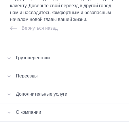
клиенту. Доверьте свой переезд в другой город
нам и насладитесь комфортным и безопасным
началом новой главы вашей жизни.
Вернуться назад
Грузоперевозки
Перевозка вещей
Переезды
Перевозка мебели
Перевозка стройматериалов
VIP-переезд
Дополнительные услуги
Перевозка бытовой техники
Квартирный переезд
Перевозка пианино
Офисный переезд
Сборка-разборка мебели
Малогабаритные грузы
О компании
Дачный переезд
Вызов эвакуатора
Перевозка сейфов
Услуги грузчиков
Отзывы клиентов
Хрупкий груз