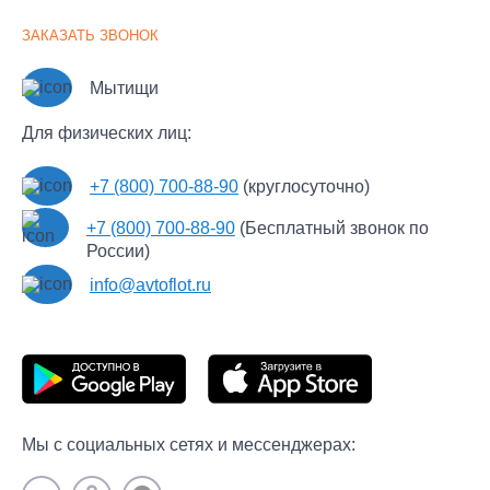
Наши партнеры
Крупнотоннажные грузоперевозки
ЗАКАЗАТЬ ЗВОНОК
Документы
Перевозка мотоцикла
Часто задаваемые вопросы
Рефрижераторные перевозки
Мытищи
Новости
Экспресс
Для физических лиц:
Контакты
Сборные грузы
Пользовательское соглашение
+7 (800) 700-88-90
(круглосуточно)
Политика обработки персональных данных
+7 (800) 700-88-90
(Бесплатный звонок по
Политика конфиденциальности Автофлот Пульт
России)
info@avtoflot.ru
Мы с социальных сетях и мессенджерах: