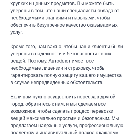
Саратов
Краснодар
хрупких и ценных предметов. Вы можете быть
+7 (___) ___-__-__
+7 (___) ___-__-__
Имя
Тольятти
Рязань
уверены в том, что наши специалисты обладают
Имя *
Оцените
Ваш телефон
Ваш телефон
Ваш телефон
Ваш телефон
Омск
Барнаул
необходимыми знаниями и навыками, чтобы
Ваш email
обеспечить безупречное качество оказываемых
Поиск по сайту...
Уфа
Белгород
Текст сообщения
Ваш вопрос
Отчество
услуг.
Телефон *
Челябинск
Киров
Текст отзыва
Согласен на обработку
Согласен на обработку
Согласен на обработку
Согласен на обработку
персональных
персональных
персональных
персональных
Нижний Новгород
Кострома
Название компании
Кроме того, нам важно, чтобы наши клиенты были
данных
данных
данных
данных
Новосибирск
Курск
E-mail *
уверены в надежности и безопасности своих
Ваш телефон
Иваново
Новороссийск
вещей. Поэтому, Автофлот имеет все
Ярославль
Ростов-на-Дону
необходимые лицензии и страховку, чтобы
Согласен на обработку
персональных данных
ОТПРАВИТЬ
ОТПРАВИТЬ
ОТПРАВИТЬ
ОТПРАВИТЬ
Екатеринбург
Ставрополь
гарантировать полную защиту вашего имущества
Смоленск
Тюмень
E-mail
в случае непредвиденных обстоятельств.
Согласен на обработку
Согласен на обработку
персональных данных
персональных данных
Самара
Владикавказ
ОТПРАВИТЬ
Согласен на обработку
персональных данных
Волгоград
Пенза
Если вам нужно осуществить переезд в другой
Кемерово
город, обратитесь к нам, и мы сделаем все
Согласен на обработку
персональных
ЗАДАТЬ ВОПРОС
ЗАДАТЬ ВОПРОС
возможное, чтобы сделать процесс перевозки
данных
ОСТАВИТЬ ОТЗЫВ
вещей максимально простым и безопасным. Мы
предлагаем надежные услуги, профессиональную
поддержку и индивидуальный подход к каждому
ОТПРАВИТЬ