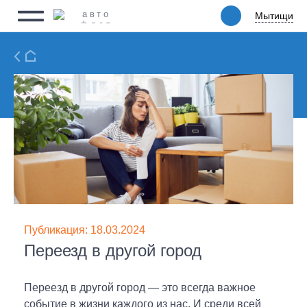
Мытищи
Мытищи
Физическим лицам
Юридическим лицам
Ритейл
Услуги
Цены
Автопарк
Акции
Публикация: 18.03.2024
Переезд в другой город
Упаковка
О компании
Переезд в другой город — это всегда важное
событие в жизни каждого из нас. И среди всей