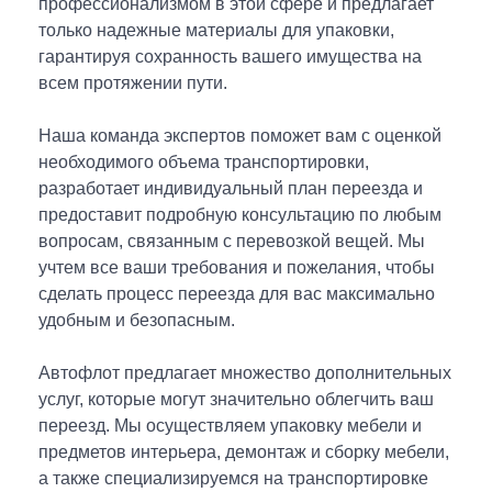
профессионализмом в этой сфере и предлагает
только надежные материалы для упаковки,
гарантируя сохранность вашего имущества на
всем протяжении пути.
Наша команда экспертов поможет вам с оценкой
необходимого объема транспортировки,
разработает индивидуальный план переезда и
Оставить свой отзыв о нас
предоставит подробную консультацию по любым
Номер купона
вопросам, связанным с перевозкой вещей. Мы
Стать партнером
Не нашли ответ? Задайте свой вопрос
учтем все ваши требования и пожелания, чтобы
Выберите город
Ваше имя
сделать процесс переезда для вас максимально
Заключить договор
Ваше имя
Ваше имя
удобным и безопасным.
Дата заказа
Москва
Владивосток
Оплата-online
Мытищи
Воронеж
Электронная почта
Автофлот предлагает множество дополнительных
Ваше имя
Назначение платежа
Подольск
Ижевск
услуг, которые могут значительно облегчить ваш
Электронная почта
Электронная почта
Санкт-Петербург
Красноярск
Фамилия
переезд. Мы осуществляем упаковку мебели и
Ульяновск
Сочи
предметов интерьера, демонтаж и сборку мебели,
Сумма (руб.)
Ваше имя
Ваше имя
Ваше имя
Ваше имя
+7 (___) ___-__-__
Ваш телефон
Пермь
Казань
а также специализируемся на транспортировке